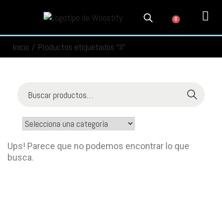
0
PRODUCTOS
SERVICIOS
MI CUENTA
CONTACTO
INFORMACIÓN
SEGUIMIENTO
Inicio
/
Productos etiquetados “II”
Buscar
Ups! Parece que no podemos encontrar lo que
busca.