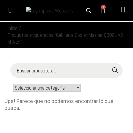
0
PRODUCTOS
SERVICIOS
MI CUENTA
CONTACTO
INFORMACIÓN
SEGUIMIENTO
Inicio
/
Productos etiquetados “Gabinete Cooler Master Q300L V2 -
M-Atx”
Buscar
Ups! Parece que no podemos encontrar lo que
busca.