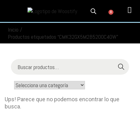
0
PRODUCTOS
SERVICIOS
MI CUENTA
CONTACTO
INFORMACIÓN
SEGUIMIENTO
Inicio
/
Productos etiquetados “CMK32GX5M2B5200C40W”
Buscar
Ups! Parece que no podemos encontrar lo que
busca.