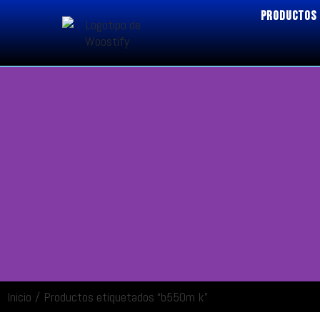
PRODUCTOS
Inicio
/
Productos etiquetados “b550m k”
ENTRAR