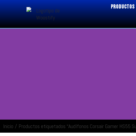
PRODUCTOS
Inicio
/
Productos etiquetados “Audífonos Corsair Gamer HS55 Su
ENTRAR