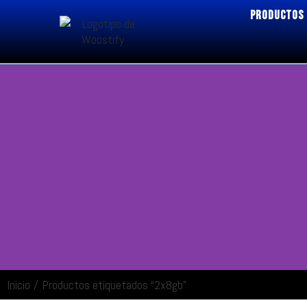
PRODUCTOS
Inicio
/
Productos etiquetados “2x8gb”
ENTRAR